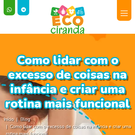
Como lidar com o
excesso de coisas na
infância e criar uma
rotina mais funcional
Início
Blog
Como lidar com o excesso de coisas na infância e criar uma
rotina mais funcional